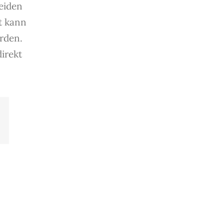
eiden
t kann
rden.
direkt