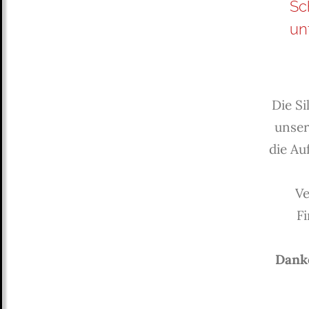
Sc
un
Die Si
unser
die Au
Ve
F
Danke