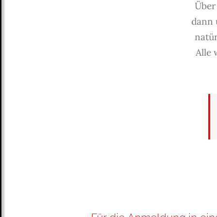
Über
dann 
natü
Alle 