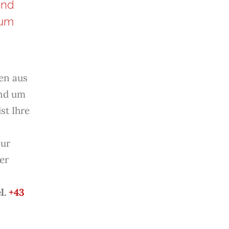
und
zum
hen aus
und um
ist Ihre
zur
er
l.
+43